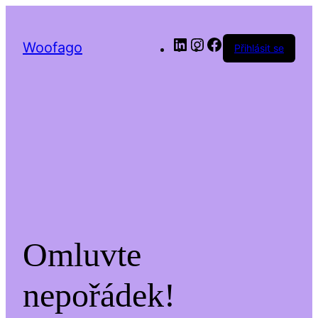
LinkedIn
Instagram
Facebook
Woofago
Přihlásit se
Omluvte
nepořádek!