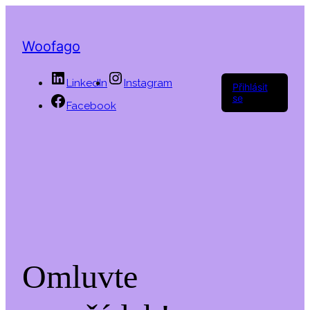
Woofago
LinkedIn
Instagram
Přihlásit
se
Facebook
Omluvte