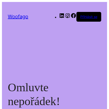
LinkedIn
Instagram
Facebook
Woofago
Přihlásit se
Omluvte
nepořádek!