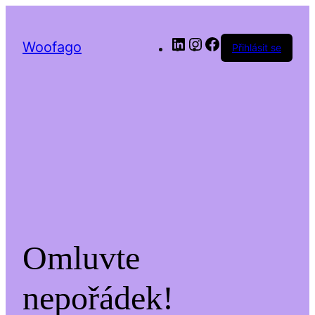
LinkedIn
Instagram
Facebook
Woofago
Přihlásit se
Omluvte
nepořádek!